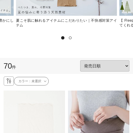
く豊かにし
夏こそ肌に触れるアイテムにこだわりたい｜不快感対策アイ
【 Fl
テム
てくれ
70
件
カラー：
未選択