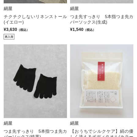
絹屋
絹屋
チクチクしないリネンストール
つま先すっきり 5本指つま先カ
(イエロー)
バーソックス(生成)
¥3,630
¥1,540
（税込）
（税込）
絹屋
絹屋
つま先すっきり 5本指つま先カ
【おうちでシルクケア】絹の優
バーソックス(鉄黒)
しく洗えるボディタオル(カラー