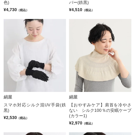
色)
バー(鉄黒)
¥4,730
¥4,510
（税込）
（税込）
絹屋
絹屋
スマホ対応シルク混UV手袋(鉄
【おやすみケア】肩首を冷やさ
黒)
ない シルク100％の安眠ケープ
(カラー1)
¥2,530
（税込）
¥2,970
（税込）