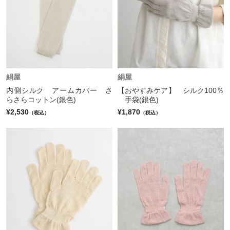
絹屋
絹屋
内側シルク アームカバー さ
【おやすみケア】 シルク100％
らさらコットン(銀色)
手袋(銀色)
¥2,530
¥1,870
（税込）
（税込）