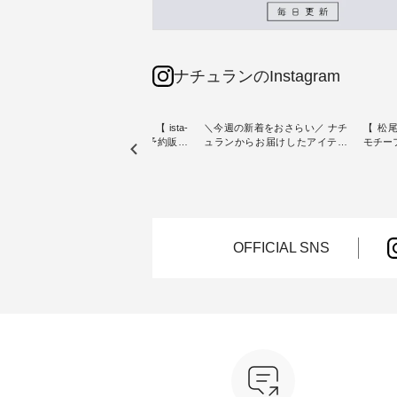
ナチュランのInstagram
素材【
人気カラー再入荷決定！【 ista-
＼今週の新着をおさらい／ ナチ
【 松尾
たりのVネ
ire | よくばりパンツ】予約販売
ュランからお届けしたアイテム
モチーフの
開始 ・ 6月の販売開始とともに
から スタッフが気になるものを
「世界
を大切
大きな反響をいただき、 一部カ
ピックアップ👆 ・ [ This week's
いネコ
blue
ラーは早々に完売となった 15周
NEW ARRIVAL ] // 2026/07/26 -
集。 ナチュランでも人気の
ストが届
年記念のよくばりパンツ。 たく
2026/08/01 // ✨✨ナチュラン15周
「m.
さんのご要望をいただき、 この
年記念✨✨ 8月より、12,000円
「aon
楽しめ
たび待望の再入荷が実現しまし
（税込）以上ご購入いただいた
けで気
。 モ
た。 今回再入荷する10色のカラ
お客様へ 人気イラストレータ
をご紹介します。 -
OFFICIAL SNS
ーを、 改めて詳しくご紹介しま
ー、よしいちひろさん
-------
--------
す。 限定カラーを手に入れられ
（@chocochop2）描き下ろし
--------------
る今だけのチャンス、 ぜひこの
【第2弾】レモン柄コットンバッ
ーバッ
50（税
機会をお見逃しなく！ ▼今回再
グをプレゼント中です💓 8月に
Momo ・
 [ 注
入荷したカラー（計10色） ・コ
なりました☀ 旅行や帰省、レジ
注文番号：
--
ーヒー ・トマト ・セサミ ・モ
ャーなど楽しい予定を計画され
松尾ミ
モ ・グリーンティー ・スミレ
ている方も多いかと思います🌿
ップ ¥1
はプロ
・クロマメ ・レモン ・ブルーベ
今週は、暑さ本番のこれからに
・Pepp
ial）か
リー ・ラズベリー -----------------
ぴったりな 涼し気なセットアッ
EMW-262A
------------ ista-ire ------------------
プやワンピース、ブラウスなど
キ キ