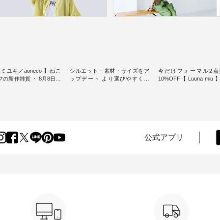
ミユキ／aoneco 】ねこ
シルエット・素材・サイズをア
今だけフォーマル2点
新作雑貨 ・ 8月8日の
ップデート より選びやすく【
10%OFF【 Luuna miu
猫の日」を前に、 愛らし
D*g*y 】別注リブデニムワンピ
用ノーカラージャケット ・ 
モチーフのアイテムを特
ース ・ 心地よく着られるデイリ
纏うだけでほっとする
ーウェアが人気の 「D*g*y」 よ
大切にした フォーマル
m（松尾ミユキ）」と
り、毎年大人気のナチュラン別
ジナルブランド「 Luuna 
eco」から、 持っているだ
注 リブデニムワンピースが登
から、 新たにフォーマ
分が上がる バッグや雑貨
場。 シルエットや素材を見直
ットが仲間入り。 ワンピースと
----------------
し、 さらに魅力的になったアイ
のバランスを考え、 丈
公式アプリ
----- 松尾ミユキ -------------
テムを 詳しくご紹介いたしま
エット、着心地まで丁
-- ■松尾ミユキ シア
す。 モデル身長：164cm / 着用
計。 特別な日を心地よく過ごせ
グ ¥3,080（税込） ・
サイズ：PLUS ---------------------
る一着に仕上げました。 モデ
Leo ・Maron ・Stella [
-------- D*g*y ------------------------
身長：164cm -----------------------
EMW-263B-31376 ] ■
----- ■リブ使いデニムワンピース
------ Luuna miu -----------
ユキ キャットヘアクリ
¥9,680（税込） ・ネイビー ・ブ
--------- ■【慶弔両用】ノーカラ
,320（税込） ・Noisettes
ラック [ 注文番号：DCO-264W-
ーフォーマルジャ
er ・Chloe [ 注文番号：
30707 ] -----------------------------
¥16,500（税込） [ 
-31375 ] ■松尾ミユ
▶️ お買い物は写真のタグをタッ
KOA-262O-31095 ] ■【慶弔両
ャットハンドルマグ ¥
プ またはプロフィール
用】大切な日のボタン