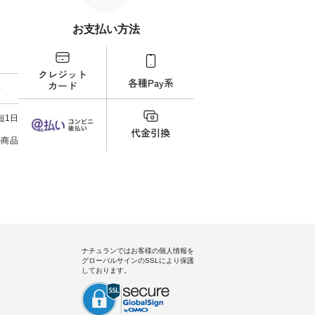
 [ 注文
タップ またはプロフィール
写真のタグをタップ またはプロ
ーディ
【慶
（@natulan_official）からどうぞ
フィール（@natulan_official）か
もっ
タイAラ
「ナチュラン」で 注文番号や商
らどうぞ 「ナチュラン」で 注文
パンツ
お支払い方法
00（税
品名を検索してみてください
番号や商品名を検索してみてく
・コー
252W-
ね。 #lifewear #fashion #natulan
ださいね。 #lifewear #fashion
号：IIR-262
#今日のコーデ #コーディネート
#natulan #今日のコーデ #コーデ
------
グをタッ
#ファッション #ナチュラル #
ィネート #ファッション #ナチュ
/ 身長155cm
ィール
日々の暮らし #暮らしを楽しむ #
ラル #日々の暮らし #暮らしを楽
ト 上
料
）からどうぞ
シンプルライフ #シンプルコー
しむ #シンプルライフ #シンプル
いの
番号や商
デ #大人女子 #スカート #フレア
コーデ #大人女子 #シャツ #シャ
す。 
ださい
スカート #チェック柄 #タータン
ツコーデ #フリルシャツ #チェッ
く過ご
短1日
チェック #秋色 #夏コーデ #Lintu
クシャツ #チェックシャツコー
の組
ィネート
Laulu #リントゥラウル #オリジ
デ #夏コーデ #HEAVENLY #ヘブ
で、 
の商品
ラル #
ナルブランド #natulan #ナチュ
ンリー #natulan #ナチュラン
ブラ
しむ #
ラン #natulan_official.
#natulan_official.
みました。 ------------
プルコー
--- 
 #ブラ
▼スタ
ト #ワ
ゴム
miu #
ので、
ルブラン
ます♪
色味
を。 
うに、
ナチュランではお客様の個人情報を
ド感をプラ
グローバルサインのSSLにより保護
-----
しております。
uruma 
コメン
でした