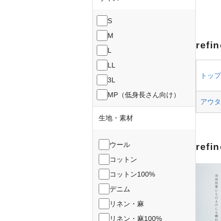
S
M
ref
L
LL
トップス
3L
MP（低身長さん向け）
アウター
生地・素材
ウール
ref
コットン
コットン100%
デニム
リネン・麻
リネン・麻100%