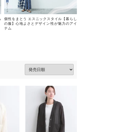
ら
個性をまとう エスニックスタイル【暮らし
ほんのり個性がちょうどい
の服】心地よさとデザイン性が魅力のアイ
服】半端袖トップス
テム