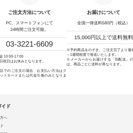
50（税込） ・Pumpkin ・
（@natulan_official）からどうぞ
ンピース ¥18,700（税込）
tes ・Pepper ・Chloe [ 注
「ナチュラン」で 注文番号や商
番号：KOA-252W-22368 ] ■
W-262K-31378 ] -----
品名を検索してみてください
弔両用】大切な日のボウ
ご注文方法について
お届けについて
---------------- aoneco ------
ね。 #lifewear #fashion #natulan
インワンピース ¥18,7
----------- ■がま口 ロン
#今日のコーデ #コーディネート
込） [ 注文番号：KOA-
PC、スマートフォンにて
全国一律送料580円（税込）
ット ¥19,690（税込）
#ファッション #ナチュラル #
22369 ] -----------------------------
ージュ ・ブルーグリーン
日々の暮らし #暮らしを楽しむ #
▶️ お買い物は写真のタ
24時間ご注文可能。
ザイエロー ・シルエット
シンプルライフ #シンプルコー
プ またはプロフ
15,000円以上で送料無
[ 注文番号：NCO-262C-
デ #大人女子 #ワンピース #デニ
（@natulan_official
03-3221-6609
ト
ム #デニムワンピ #別注 #夏コー
「ナチュラン」で 注文
90（税込） [ 注文番号：
デ #D*g*y #ディージーワイ
品名を検索してみてく
※予約商品をのぞき、ご注文完了より最
-08057 ] ■ラティスト
#natulan #ナチュラン
ね。 #lifewear #fashion #natulan
～1週間程度で発送いたします。
 10:00-17:00
12,980（税込） [ 注文番
#natulan_official.
#今日のコーデ #コーデ
※メーカーからお届けする「別配送」
日祝日はお休みとなります。
62B-31610 ] ■キーカ
#ファッション #ナチュ
は、商品ごとに送料が異なります。
2,970（税込） [ 注文番
日々の暮らし #暮らしを楽
話でのご注文の場合、お支払い方法はク
C-00150 ] ----------
シンプルライフ #シン
ットカードまたは代金引換のみとなりま
------ ▶️ お買い物は写
デ #大人女子 #フォーマル
グをタップ またはプロフ
ックフォーマル #ジャケッ
natulan_official）から
ンピース #冠婚葬祭 #Luuna
ルウナミウ #オリジナ
品名を検索してみてくだ
ド #natulan #ナチュラン
ar #fashion
#natulan_official.
ulan #今日のコーデ #コーデ
ガイド
ト #ファッション #ナチュ
#日々の暮らし #暮らしを楽
方へ
#シンプルライフ #シンプル
#大人女子 #猫 #猫グッズ
ド
の日 #バッグ #財布 #ポ