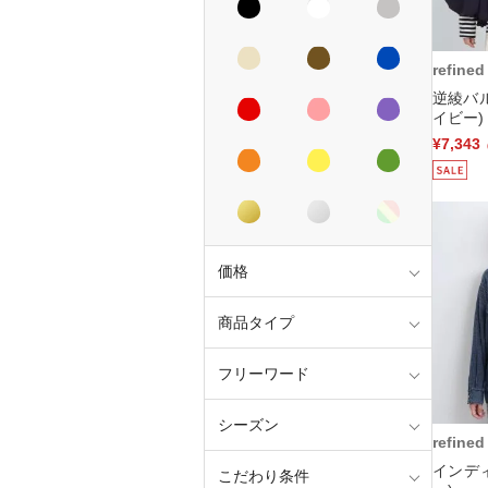
refined
逆綾バ
イビー)
¥7,343
価格
商品タイプ
フリーワード
シーズン
refined
インデ
こだわり条件