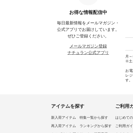
みてく
----------- ■もっと選べるリネン
が新登場！ そして、大人気「よ
¥1,6
のよくばりパンツ ¥9,900（税
くばりパンツ」予約販売がスタ
Noiset
 #コーデ
込） [ 注文番号：IIR-262P-
ートしています♪ お見逃しな
文番号：EM
お得な情報配信中
#ナチュ
29223 ] -----------------------------
く！ ----------------------------- 今
--------
らしを楽
▶️ お買い物は写真のタグをタッ
週のご紹介アイテム ---------------
------------
毎日最新情報をメールマガジン・
シンプル
プ またはプロフィール
-------------- ＜1枚目右・2枚目＞
グウォレ
 #リネ
（@natulan_official）からどうぞ
■ista-ire もっと選べるリネンの
・グレ
公式アプリでお届けしています。
Vネック
「ナチュラン」で 注文番号や商
よくばりパンツ ¥9,900（税込）
・ミモ
ぜひご登録ください。
#ブルーウ
品名を検索してみてください
[ 注文番号：IIR-262P-29223 ] ＜
ブルー 
ね。 #lifewear #fashion #natulan
1枚目左・3～4枚目＞ ■so コッ
31607 ] ■がま口 ミニウォレッ
メールマガジン登録
#今日のコーデ #コーディネート
トンリネンパナマクロス
¥9,7
ナチュラン公式アプリ
#ファッション #ナチュラル #
2wayTラインブラウス
NCO-242C
月～金
日々の暮らし #暮らしを楽しむ #
¥7,590（税込） [ 注文番号：
ート ¥
※土
シンプルライフ #シンプルコー
CSO-263T-31348 ] コットンリネ
号：NCO-2
デ #大人女子 #パンツ #リネンパ
ンパナマクロス イージーテー
バー ¥
お電
ンツ #よくばりパンツ #テーパー
パードパンツ ¥7,590（税込） [
号：NCO-222
レジ
ドパンツ #限定カラー #再入荷
注文番号：CSO-263P-31349 ] ＜
-------------
す。
#15周年記念 #夏コーデ #ista-ire
5～6枚目＞ ■&yarn ピンタック
真のタ
#イスタイーレ #別注 #natulan #
ワンピース ¥12,900（税込） [ 注
ィール（@
ナチュラン #natulan_official.
文番号：MTO-263W-29752 ] ＜7
どうぞ 「ナチュラン」で 注文番
～8枚目＞ ■UNPLE ボールカー
号や商
ゴイージーパンツ ¥11,550（税
さいね。 #lifewe
込） [ 注文番号：UNL-254P-
#nat
アイテムを探す
ご利用
18377 ] ＜9枚目＞ ■Lintu Laulu
ィネー
立体フラワー刺繍ブラウス
ラル 
新入荷アイテム
特集一覧から探す
はじめての
¥8,800（税込） [ 注文番号：
しむ 
YCC-263T-30689 ] -----------------
コーデ 
再入荷アイテム
ランキングから探す
ご利用ガイ
------------ ▶️商品詳細やお買い物
#世界猫