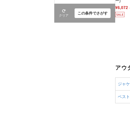
ー)
¥6,072
この条件でさがす
クリア
アウ
ジャケ
ベスト