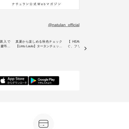
@natulan_official
購入で
真夏から楽しめる秋色チェック
【 HEAVENLY 】軽やかに華や
今週
 】慶弔両
【Lintu Laulu】タータンチェック
ぐ、フリルネックプルオーバー
ト」👖 ナチュランスタッフ
身に
ギャザースカート ・ ゆったりと
・ 天然素材を生かしたナチュラ
アル
着心地を
した着心地の大人の日常着を提
ルスタイルで人気の
します♪ 今回は、8/
服のオリ
案する、 ナチュランオリジナル
「HEAVENLY」から、 新作プル
し、 
miu 」
ブランド「 Lintu Laulu 」から、
オーバーが届きました。 ほんの
いる大
ルジャケ
季節をまたいで穿けるチェック
り透け感のある涼やかな生地
記念ア
スカートが新登場。 真夏にうれ
に、 ふんわりとしたフリルをあ
ネンの
感やシル
しい涼やかさと、 秋を先取りで
しらった襟元が印象的。 シンプ
ッフが
寧に設
きる落ち着いた色合いを兼ね備
ルな装いに、 さりげない華やぎ
ごと
えたアイテムを、 詳しくご紹介
を添えてくれる一枚です。 モデ
ぜひ
ル
します。 モデル身長：164cm ---
ル身長：164cm --------------------
ね。 ＝＝＝＝＝＝＝＝＝＝＝
-------------------------- Lintu Laulu
--------- HEAVENLY ----------------
8/10
---------
----------------------------- ■タータ
------------- ■チェックシャーリン
いリ
ンチェックギャザースカート
グフリルネックプルオーバー
対象の
ケット
¥9,900（税込） ・レッド系 ・グ
¥12,650（税込） ・ホワイト×ブ
計5,
注文番号：
リーン系 [ 注文番号：MTO-
ラック ・ネイビー ・オフ [ 注文
使え
263S-27183 ] -----------------------
番号：DLW-263T-30714 ] --------
プレゼ
フレアワ
------ ▶️ お買い物は写真のタグを
--------------------- ▶️ お買い物は
＝＝＝＝ ▼今週の「