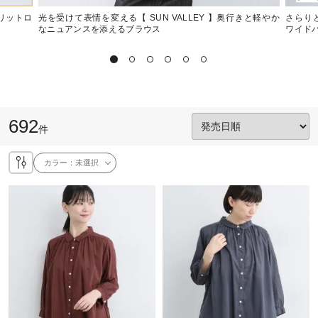
スリットロ
光を受けて表情を変える【 SUN VALLEY 】奥行きと軽やか
さらりと
なニュアンスを添えるブラウス
ワイド
692
件
カラー：
未選択