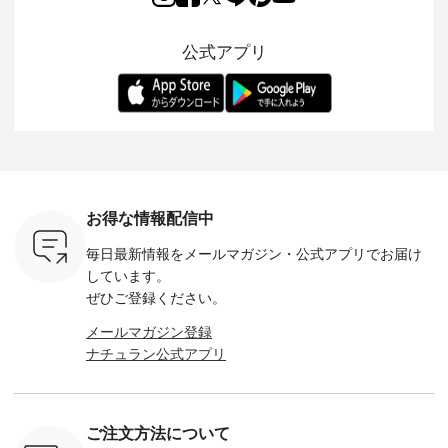
るだけで気
ワンピース。 日常か
トが仲間入り。 ワン
ェックスカートが新
んわりと
 バッグや
ら夏休みのお出かけ
ピースとのバランス
登場。 真夏にうれし
をあしら
紹介しま
まで、 暑い夏にぴっ
を考え、 丈感やシル
い涼やかさと、 秋を
印象的。 
公式アプリ
たりの新作です。 モ
エット、着心地まで
先取りできる落ち着
装いに、 
-- 松尾ミユキ
デル身長：168cm --
丁寧に設計。 特別な
いた色合いを兼ね備
華やぎを
------------
-------------------------
日を心地よく過ごせ
えたアイテムを、 詳
る一枚です。 
-- &yarn --------------
る一着に仕上げまし
しくご紹介します。
身長：164cm ---
バッグ
--------------- ■ピン
た。 モデル身長：
モデル身長：164cm
-------------
（税込） ・
タックワンピース
164cm ----------------
-------------------------
HEAVENLY -
・Leo ・
¥12,900（税込） ・
------------- Luuna
---- Lintu Laulu -------
-------------
ella [ 注文
ホワイト ・スモーク
miu --------------------
---------------------- ■
ェックシ
-263B-
ブルー ・ネイビー [
--------- ■【慶弔両
タータンチェックギ
フリルネ
注文番号：MTO-
用】ノーカラーフォ
ャザースカート
ーバー ¥1
ットヘアク
263W-29752 ] -------
ーマルジャケット
¥9,900（税込） ・レ
込） ・ホ
お得な情報配信中
,320（税
---------------------- ▶️
¥16,500（税込） [
ッド系 ・グリーン系
ラック 
settes ・
お買い物は写真のタ
注文番号：KOA-
[ 注文番号：MTO-
・オフ [
毎日最新情報をメールマガジン・
公式アプリでお届け
Chloe [ 注
グをタップ またはプ
262O-31095 ] ■【慶
263S-27183 ] --------
DLW-263T-3
EMW-
ロフィール
弔両用】大切な日の
--------------------- ▶️
-------------
しています。
] ■松尾
（@natulan_official）
ボタンフレアワンピ
お買い物は写真のタ
-- ▶️ お買い物は写真
ぜひご登録ください。
キャットハ
からどうぞ 「ナチュ
ース ¥18,700（税
グをタップ またはプ
のタグをタ
マグ ¥
ラン」で 注文番号や
込） [ 注文番号：
ロフィール
はプロ
メールマガジン登録
（税込） ・
商品名を検索してみ
KOA-252W-22368 ]
（@natulan_official）
（@natulan
ナチュラン公式アプリ
Noisettes
てくださいね。
■【慶弔両用】大切
からどうぞ 「ナチュ
からどうぞ 「ナ
・Chloe [
#lifewear #fashion
な日のボウタイAラ
ラン」で 注文番号や
ラン」で 
：EMW-
#natulan #今日のコ
インワンピース
商品名を検索してみ
商品名を
------
ーデ #コーディネー
¥18,700（税込） [
てくださいね。
てくだ
--------
ト #ファッション #
注文番号：KOA-
#lifewear #fashion
#lifewear
ご注文方法について
-----------
ナチュラル #日々の
252W-22369 ] -------
#natulan #今日のコ
#natula