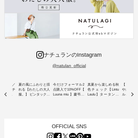
ナチュランのInstagram
@natulan_official
ミユキ／
夏の風にふわりと揺
今だけフォーマル2
真夏から楽しめる秋
【 HEAV
 】ねこモチ
れる【わたしの大人
点購入で10%OFF【
色チェック【Lintu
やかに華
雑貨 ・ 8
服。】 ピンタックワ
Luuna miu 】慶弔両
Laulu】タータンチ
ルネック
「世界猫の
ンピース ・ 軽やか
用ノーカラージャケ
ェックギャザースカ
ー ・ 天然素材を生
、 愛らし
なワンピーススタイ
ット ・ 身に纏うだ
ート ・ ゆったりと
かしたナ
チーフのア
ルを楽しめるのは、
けでほっとする着心
した着心地の大人の
タイル
。 ナチ
夏のおしゃれの醍醐
地を大切にした フォ
日常着を提案する、
「HEAV
も人気の
味。 今回ご紹介する
ーマル服のオリジナ
ナチュランオリジナ
ら、 新作
（松尾ミユ
のは 袖を通すだけで
ルブランド「 Luuna
ルブランド「 Lintu
ーが届きま
OFFICIAL SNS
」と
ちょっとひんやり、
miu 」から、 新たに
Laulu 」から、 季節
んのり透
co」から、
見た目にも涼し気な
フォーマルジャケッ
をまたいで穿けるチ
涼やかな生