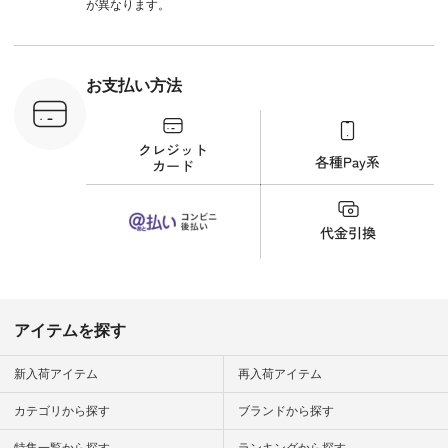
 #fashion
が異なります。
n #今日のコ
ーディネー
ッション #
 #日々の
暮らしを楽
お支払い方法
ンプルライ
プルコーデ
#猫 #猫グ
界猫の日 #
財布 #ポー
カップ #猫
松尾ミユキ
o #アオネコ
n #ナチュラ
official.
アイテムを探す
新入荷アイテム
再入荷アイテム
カテゴリから探す
ブランドから探す