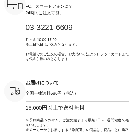
がま口
暮らし #暮らしを楽
---------------------- ▶️
ーデ #コーディネー
ーデ #コ
ォレット
しむ #シンプルライ
お買い物は写真のタ
ト #ファッション #
ト #ファ
PC、スマートフォンにて
0（税込） ・
フ #シンプルコーデ
グをタップ またはプ
ナチュラル #日々の
ナチュラル
24時間ご注文可能。
 ・ブルー
#大人女子 #ワンピ
ロフィール
暮らし #暮らしを楽
暮らし #
・ミモザイ
ース #ピンタック #
（@natulan_official）
しむ #シンプルライ
しむ #シ
シルエット
涼やか素材 #夏ワン
からどうぞ 「ナチュ
フ #シンプルコーデ
フ #シン
03-3221-6609
 注文番号：
ピ #夏コーデ
ラン」で 注文番号や
#大人女子 #スカー
#大人女子 
-31607 ]
#andyarn #アンドヤ
商品名を検索してみ
ト #フレアスカート
シャツコー
ミニウォレ
ーン #オリジナルブ
てくださいね。
#チェック柄 #ター
ルシャツ 
月～金 10:00-17:00
790（税込）
ランド #natulan #ナ
#lifewear #fashion
タンチェック #秋色
シャツ #
※土日祝日はお休みとなります。
号：NCO-
チュラン
#natulan #今日のコ
#夏コーデ #Lintu
ャツコーデ
] ■ラテ
#natulan_official.
ーデ #コーディネー
Laulu #リントゥラウ
デ #HEAV
お電話でのご注文の場合、お支払い方法はクレジットカードまた
トート
ト #ファッション #
ル #オリジナルブラ
ブンリー #natulan #
は代金引換のみとなります。
0（税込） [
ナチュラル #日々の
ンド #natulan #ナチ
ナチ
：NCO-
暮らし #暮らしを楽
ュラン
#natulan_of
] ■キー
しむ #シンプルライ
#natulan_official.
,970（税
フ #シンプルコーデ
注文番号：
#大人女子 #フォー
お届けについて
00150 ] -
マル #ブラックフォ
------------
ーマル #ジャケット
全国一律送料580円（税込）
#ワンピース #冠婚
タップ ま
葬祭 #Luunamiu #ル
フィール
ウナミウ #オリジナ
15,000円以上で送料無料
_official）
ルブランド #natulan
チュ
#ナチュラン
注文番号や
#natulan_official.
※予約商品をのぞき、ご注文完了より最短1日～1週間程度で発
検索してみ
送いたします。
さいね。
※メーカーからお届けする「別配送」の商品は、商品ごとに送料