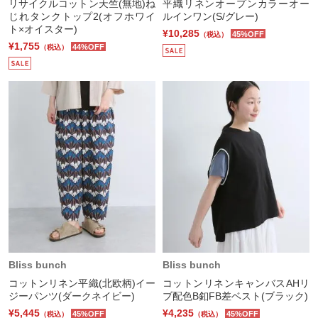
リサイクルコットン天竺(無地)ね
平織リネンオープンカラーオー
じれタンクトップ2(オフホワイ
ルインワン(S/グレー)
ト×オイスター)
¥10,285
45%OFF
（税込）
¥1,755
44%OFF
（税込）
Bliss bunch
Bliss bunch
コットンリネン平織(北欧柄)イー
コットンリネンキャンバスAHリ
ジーパンツ(ダークネイビー)
ブ配色B釦FB差ベスト(ブラック)
¥5,445
¥4,235
45%OFF
45%OFF
（税込）
（税込）