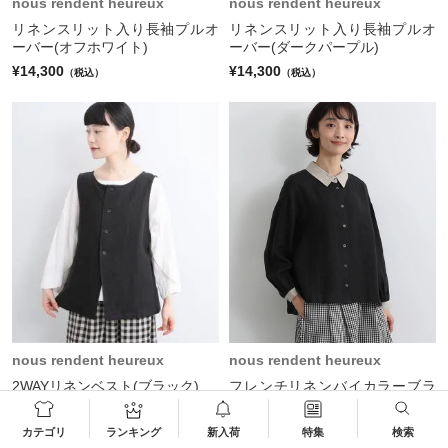
nous rendent heureux
nous rendent heureux
リネンスリット入り長袖プルオ
リネンスリット入り長袖プルオ
ーバー(オフホワイト)
ーバー(ダークパープル)
¥14,300
¥14,300
（税込）
（税込）
nous rendent heureux
nous rendent heureux
2WAYリネンベスト(ブラック)
フレンチリネンバイカラーブラ
ウス(ブラックｘオフホワイト)
¥13,750
（税込）
¥16,500
（税込）
カテゴリ
ランキング
新入荷
特集
検索