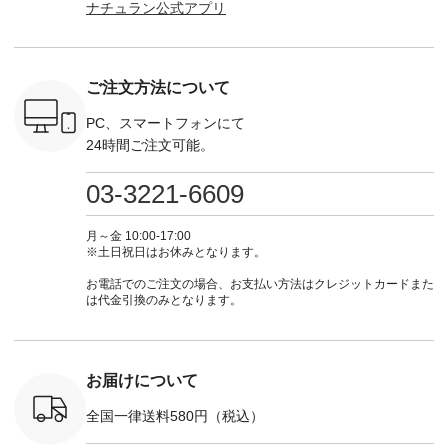
ナチュラン公式アプリ
Noisettes
てくださいね。
■【慶弔両用】大切
からどうぞ 「ナチュ
からどうぞ 「ナ
・Chloe [
#lifewear #fashion
な日のボウタイAラ
ラン」で 注文番号や
ラン」で 
：EMW-
#natulan #今日のコ
インワンピース
商品名を検索してみ
商品名を
------
ーデ #コーディネー
¥18,700（税込） [
てくださいね。
てくだ
--------
ト #ファッション #
注文番号：KOA-
#lifewear #fashion
#lifewear
ご注文方法について
-----------
ナチュラル #日々の
252W-22369 ] -------
#natulan #今日のコ
#natula
がま口
暮らし #暮らしを楽
---------------------- ▶️
ーデ #コーディネー
ーデ #コ
ォレット
しむ #シンプルライ
お買い物は写真のタ
ト #ファッション #
ト #ファ
PC、スマートフォンにて
0（税込） ・
フ #シンプルコーデ
グをタップ またはプ
ナチュラル #日々の
ナチュラル
24時間ご注文可能。
 ・ブルー
#大人女子 #ワンピ
ロフィール
暮らし #暮らしを楽
暮らし #
・ミモザイ
ース #ピンタック #
（@natulan_official）
しむ #シンプルライ
しむ #シ
シルエット
涼やか素材 #夏ワン
からどうぞ 「ナチュ
フ #シンプルコーデ
フ #シン
03-3221-6609
 注文番号：
ピ #夏コーデ
ラン」で 注文番号や
#大人女子 #スカー
#大人女子 
-31607 ]
#andyarn #アンドヤ
商品名を検索してみ
ト #フレアスカート
シャツコー
ミニウォレ
ーン #オリジナルブ
てくださいね。
#チェック柄 #ター
ルシャツ 
月～金 10:00-17:00
790（税込）
ランド #natulan #ナ
#lifewear #fashion
タンチェック #秋色
シャツ #
※土日祝日はお休みとなります。
号：NCO-
チュラン
#natulan #今日のコ
#夏コーデ #Lintu
ャツコーデ
] ■ラテ
#natulan_official.
ーデ #コーディネー
Laulu #リントゥラウ
デ #HEAV
お電話でのご注文の場合、お支払い方法はクレジットカードまた
トート
ト #ファッション #
ル #オリジナルブラ
ブンリー #natulan #
は代金引換のみとなります。
0（税込） [
ナチュラル #日々の
ンド #natulan #ナチ
ナチ
：NCO-
暮らし #暮らしを楽
ュラン
#natulan_of
] ■キー
しむ #シンプルライ
#natulan_official.
,970（税
フ #シンプルコーデ
注文番号：
#大人女子 #フォー
お届けについて
00150 ] -
マル #ブラックフォ
------------
ーマル #ジャケット
全国一律送料580円（税込）
#ワンピース #冠婚
タップ ま
葬祭 #Luunamiu #ル