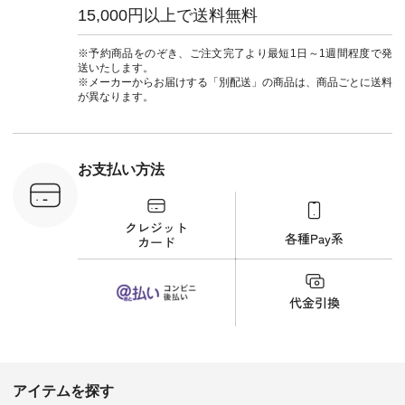
フィール
ウナミウ #オリジナ
15,000円以上で送料無料
_official）
ルブランド #natulan
チュ
#ナチュラン
注文番号や
#natulan_official.
※予約商品をのぞき、ご注文完了より最短1日～1週間程度で発
検索してみ
送いたします。
さいね。
※メーカーからお届けする「別配送」の商品は、商品ごとに送料
 #fashion
が異なります。
n #今日のコ
ーディネー
ッション #
 #日々の
暮らしを楽
お支払い方法
ンプルライ
プルコーデ
#猫 #猫グ
界猫の日 #
財布 #ポー
カップ #猫
松尾ミユキ
o #アオネコ
n #ナチュラ
official.
アイテムを探す