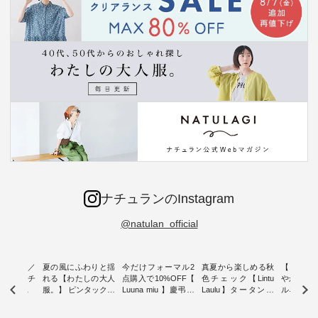
ナチュランのInstagram
@natulan_official
ミユキ／
夏の風にふわりと揺
今だけフォーマル2
真夏から楽しめる秋
【 HEAV
 】ねこモチ
れる【わたしの大人
点購入で10%OFF【
色チェック【Lintu
やかに華
雑貨 ・ 8
服。】 ピンタックワ
Luuna miu 】慶弔両
Laulu】タータンチ
ルネック
「世界猫の
ンピース ・ 軽やか
用ノーカラージャケ
ェックギャザースカ
ー ・ 天然素材を生
、 愛らし
なワンピーススタイ
ット ・ 身に纏うだ
ート ・ ゆったりと
かしたナ