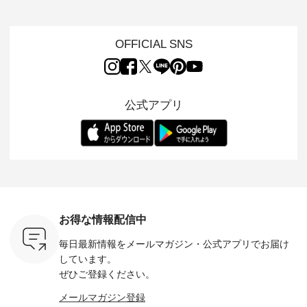
チーフのア
ルを楽しめるのは、
けでほっとする着心
した着心地の大人の
タイル
。 ナチ
夏のおしゃれの醍醐
地を大切にした フォ
日常着を提案する、
「HEAV
も人気の
味。 今回ご紹介する
ーマル服のオリジナ
ナチュランオリジナ
ら、 新作
（松尾ミユ
のは 袖を通すだけで
ルブランド「 Luuna
ルブランド「 Lintu
ーが届きま
OFFICIAL SNS
」と
ちょっとひんやり、
miu 」から、 新たに
Laulu 」から、 季節
んのり透
co」から、
見た目にも涼し気な
フォーマルジャケッ
をまたいで穿けるチ
涼やかな生
るだけで気
ワンピース。 日常か
トが仲間入り。 ワン
ェックスカートが新
んわりと
 バッグや
ら夏休みのお出かけ
ピースとのバランス
登場。 真夏にうれし
をあしら
紹介しま
まで、 暑い夏にぴっ
を考え、 丈感やシル
い涼やかさと、 秋を
印象的。 
公式アプリ
たりの新作です。 モ
エット、着心地まで
先取りできる落ち着
装いに、 
-- 松尾ミユキ
デル身長：168cm --
丁寧に設計。 特別な
いた色合いを兼ね備
華やぎを
------------
-------------------------
日を心地よく過ごせ
えたアイテムを、 詳
る一枚です。 
-- &yarn --------------
る一着に仕上げまし
しくご紹介します。
身長：164cm ---
バッグ
--------------- ■ピン
た。 モデル身長：
モデル身長：164cm
-------------
（税込） ・
タックワンピース
164cm ----------------
-------------------------
HEAVENLY -
・Leo ・
¥12,900（税込） ・
------------- Luuna
---- Lintu Laulu -------
-------------
ella [ 注文
ホワイト ・スモーク
miu --------------------
---------------------- ■
ェックシ
-263B-
ブルー ・ネイビー [
--------- ■【慶弔両
タータンチェックギ
フリルネ
注文番号：MTO-
用】ノーカラーフォ
ャザースカート
ーバー ¥1
ットヘアク
263W-29752 ] -------
ーマルジャケット
¥9,900（税込） ・レ
込） ・ホ
お得な情報配信中
,320（税
---------------------- ▶️
¥16,500（税込） [
ッド系 ・グリーン系
ラック 
settes ・
お買い物は写真のタ
注文番号：KOA-
[ 注文番号：MTO-
・オフ [
毎日最新情報をメールマガジン・
公式アプリでお届け
Chloe [ 注
グをタップ またはプ
262O-31095 ] ■【慶
263S-27183 ] --------
DLW-263T-3
EMW-
ロフィール
弔両用】大切な日の
--------------------- ▶️
-------------
しています。
] ■松尾
（@natulan_official）
ボタンフレアワンピ
お買い物は写真のタ
-- ▶️ お買い物は写真
ぜひご登録ください。
キャットハ
からどうぞ 「ナチュ
ース ¥18,700（税
グをタップ またはプ
のタグをタ
マグ ¥
ラン」で 注文番号や
込） [ 注文番号：
ロフィール
はプロ
メールマガジン登録
（税込） ・
商品名を検索してみ
KOA-252W-22368 ]
（@natulan_official）
（@natulan