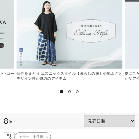
ット×ゴー
個性をまとう エスニックスタイル【暮らしの服】心地よさと
夏にこ
デザイン性が魅力のアイテム
かなア
8
件
カラー：
未選択