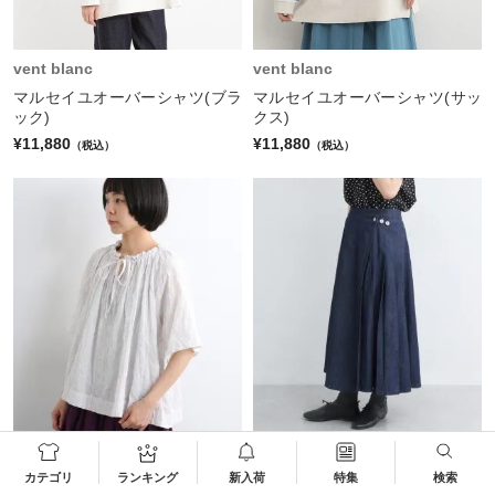
vent blanc
vent blanc
マルセイユオーバーシャツ(ブラ
マルセイユオーバーシャツ(サッ
ック)
クス)
¥11,880
¥11,880
（税込）
（税込）
売り切れ
売り切れ
カテゴリ
ランキング
新入荷
特集
検索
vent blanc
vent blanc