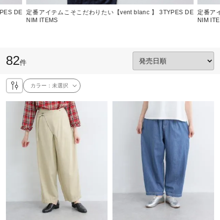
ES DE
定番アイテムこそこだわりたい【vent blanc 】 3TYPES DE
定番アイ
NIM ITEMS
NIM IT
82
件
カラー：
未選択