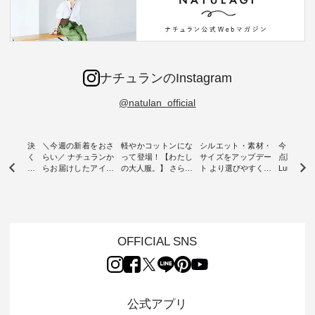
ナチュランのInstagram
@natulan_official
ー再入荷決
＼今週の新着をおさ
軽やかコットンにな
シルエット・素材・
今だけフ
-ire | よく
らい／ ナチュランか
って登場！【わたし
サイズをアップデー
点購入で1
ツ】予約販
らお届けしたアイテ
の大人服。】 さらり
ト より選びやすく【
Luuna m
ムから スタッフが気
と涼し気なシアーカ
D*g*y 】別注リブデ
用ノーカ
もに大きな
になるものをピック
ーディガン ・ 人気
ニムワンピース ・
ット ・ 身に纏うだ
だき、 一
アップ👆 ・ [ This
のシアーカーディガ
心地よく着られるデ
けでほっ
は早々に完
week's NEW
ンが軽くて、 お手入
イリーウェアが人気
地を大切に
 15周年
ARRIVAL ] //
れも簡単なコットン
の 「D*g*y」 より、
ーマル服
くばりパン
2026/07/26 -
素材になりました。
毎年大人気のナチュ
ルブランド「
OFFICIAL SNS
2026/08/01 // ✨✨ナ
ほんのり透ける生地
ラン別注 リブデニム
miu 」か
き、 この
チュラン15周年記念
が、女性らしさを演
ワンピースが登場。
フォーマ
の再入荷が
✨✨ 8月より、
出し、 羽織るだけで
シルエットや素材を
トが仲間入り
。 今回
12,000円（税込）以
今年らしい装いに。
見直し、 さらに魅力
ピースと
10色のカ
上ご購入いただいた
レイヤードスタイル
的になったアイテム
を考え、 
公式アプリ
改めて詳し
お客様へ 人気イラス
が楽しめて、 季節の
を 詳しくご紹介いた
エット、
ます。 限
トレーター、よしい
変わり目に重宝する
します。 モデル身
丁寧に設計。 