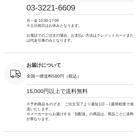
さいね。
注文番号：IIR-262P-
#大人女子 #カーデ
ース #デニム #デニ
からどうぞ 「ナ
03-3221-6609
 #fashion
29223 ] ＜1枚目左・
ィガン #羽織り #シ
ムワンピ #別注 #夏
ラン」で 
n #今日のコ
3～4枚目＞ ■so コ
アーカーデ #コット
コーデ #D*g*y #ディ
商品名を
ーディネー
ットンリネンパナマ
ン #夏の羽織 #夏コ
ージーワイ #natulan
てくだ
月～金 10:00-17:00
ッション #
クロス 2wayTライ
ーデ #andyarn #アン
#ナチュラン
#lifewear
※土日祝日はお休みとなります。
 #日々の
ンブラウス
ドヤーン #オリジナ
#natulan_official.
#natula
暮らしを楽
¥7,590（税込） [ 注
ルブランド #natulan
ーデ #コ
お電話でのご注文の場合、お支払い方法はクレジットカードまた
ンプルライ
文番号：CSO-263T-
#ナチュラン
ト #ファ
は代金引換のみとなります。
プルコーデ
31348 ] コットンリ
#natulan_official.
ナチュラル
#パンツ #
ネンパナマクロス
暮らし #
ツ #よく
イージーテーパード
しむ #シ
 #テーパ
パンツ ¥7,590（税
フ #シン
 #限定カ
込） [ 注文番号：
#大人女子
お届けについて
荷 #15周
CSO-263P-31349 ]
マル #ブ
#夏コーデ
＜5～6枚目＞
ーマル #
全国一律送料580円（税込）
re #イスタイ
■&yarn ピンタック
#ワンピー
#natulan
ワンピース
葬祭 #Luu
ュラン
¥12,900（税込） [
ウナミウ 
15,000円以上で送料無料
ficial.
注文番号：MTO-
ルブランド #natu
263W-29752 ] ＜7～
#ナチ
8枚目＞ ■UNPLE ボ
#natulan_of
※予約商品をのぞき、ご注文完了より最短1日～1週間程度で発
ールカーゴイージー
送いたします。
パンツ ¥11,550（税
※メーカーからお届けする「別配送」の商品は、商品ごとに送料
込） [ 注文番号：
が異なります。
UNL-254P-18377 ]
＜9枚目＞ ■Lintu
Laulu 立体フラワー
刺繍ブラウス