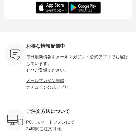
を手に入れ
ちひろさん
アイテムです。 モデ
長：164cm / 着用サ
日を心地
だけのチャ
（@chocochop2）
ル身長：168cm -----
イズ：PLUS ---------
る一着に
ひこの機会
描き下ろし 【第2
------------------------
--------------------
た。 モデル身長：
なく！ ▼
弾】レモン柄コット
&yarn -----------------
D*g*y -----------------
164cm ----------------
荷したカラ
ンバッグをプレゼン
------------ ■コットン
------------ ■リブ使い
---------
色） ・コ
ト中です💓 8月にな
シアーVネックカー
デニムワンピース
miu --------
トマト ・
りました☀ 旅行や帰
ディガン ¥7,500（税
¥9,680（税込） ・ネ
--------- ■【慶弔両
モモ ・グ
省、レジャーなど楽
込） ・スモークブル
イビー ・ブラック [
用】ノー
ー ・スミ
しい予定を計画され
ー ・ブラック ・ネ
注文番号：DCO-
ーマルジ
お得な情報配信中
マメ ・レ
ている方も多いかと
イビー [ 注文番号：
264W-30707 ] -------
¥16,50
ルーベリー
思います🌿 今週は、
GRE-263T-30614 ] -
---------------------- ▶️
注文番号
毎日最新情報をメールマガジン・
公式アプリでお届け
----
暑さ本番のこれから
-------------------------
お買い物は写真のタ
262O-31095 
--------
にぴったりな 涼し気
--- ▶️ お買い物は写
グをタップ またはプ
弔両用】
しています。
-------------
なセットアップやワ
真のタグをタップ ま
ロフィール
ボタンフ
ぜひご登録ください。
っと
ンピース、ブラウス
たはプロフィール
（@natulan_official）
ース ¥18
ネンのよく
などが新登場！ そし
（@natulan_official）
からどうぞ 「ナチュ
込） [ 
メールマガジン登録
パンツ
て、大人気「よくば
からどうぞ 「ナチュ
ラン」で 注文番号や
KOA-252W
ナチュラン公式アプリ
込） [ 注
りパンツ」予約販売
ラン」で 注文番号や
商品名を検索してみ
■【慶弔
R-262P-
がスタートしていま
商品名を検索してみ
てくださいね。
な日のボ
す♪ お見逃しなく！
てくださいね。
#lifewear #fashion
インワ
 お買
-------------------------
#lifewear #fashion
#natulan #今日のコ
¥18,70
真のタグを
---- 今週のご紹介ア
#natulan #今日のコ
ーデ #コーディネー
注文番号
ご注文方法について
たはプロフ
イテム ----------------
ーデ #コーディネー
ト #ファッション #
252W-22369 ] -
ール
------------- ＜1枚目
ト #ファッション #
ナチュラル #日々の
--------------
_official）
右・2枚目＞ ■ista-
ナチュラル #日々の
暮らし #暮らしを楽
お買い物
PC、スマートフォンにて
チュ
ire もっと選べるリ
暮らし #暮らしを楽
しむ #シンプルライ
グをタップ
24時間ご注文可能。
注文番号や
ネンのよくばりパン
しむ #シンプルライ
フ #シンプルコーデ
ロフ
検索してみ
ツ ¥9,900（税込） [
フ #シンプルコーデ
#大人女子 #ワンピ
（@natulan