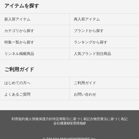
 #ファッ
アイテムを探す
ナチュラル
ン #日々
#暮らしを
新入荷アイテム
再入荷アイテム
シンプルラ
ンプルコー
カテゴリから探す
ブランドから探す
女子 #夏コ
夏コーデ #
特集一覧から探す
ランキングから探す
#コーデ #
ネン
ficial.
リンネル掲載商品
人気ブランド別注商品
ご利用ガイド
はじめての方へ
ご利用ガイド
よくあるご質問
お問い合わせ
利用規約
個人情報保護方針
特定商取引に基づく表記
古物営業法に基づく表記
会社概要
採用情報
© TAKARAJIMA WONDERNET Inc.