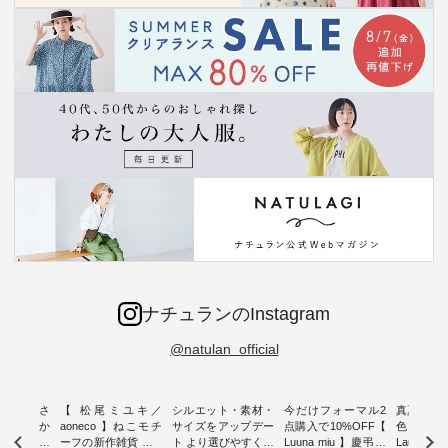
ナチュランのInstagram
@natulan_official
新着をおさ
【 松尾ミユキ／
シルエット・素材・
今だけフォーマル2
真夏から
チュランか
aoneco 】ねこモチ
サイズをアップデー
点購入で10%OFF【
色チェック
したアイテ
ーフの新作雑貨 ・ 8
ト より選びやすく【
Luuna miu 】慶弔両
Laulu