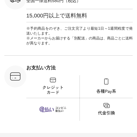
全国一律送料580円（税込）
 ピンタック
--- ▶️ お買い物は写
#ワンピース #冠婚
ピース
真のタグをタップ ま
葬祭 #Luunamiu #ル
0（税込） [
たはプロフィール
ウナミウ #オリジナ
15,000円以上で送料無料
：MTO-
（@natulan_official）
ルブランド #natulan
] ＜7～
からどうぞ 「ナチュ
#ナチュラン
UNPLE ボ
ラン」で 注文番号や
#natulan_official.
※予約商品をのぞき、ご注文完了より最短1日～1週間程度で発
ゴイージー
商品名を検索してみ
送いたします。
1,550（税
てくださいね。
※メーカーからお届けする「別配送」の商品は、商品ごとに送料
注文番号：
#lifewear #fashion
が異なります。
-18377 ]
#natulan #今日のコ
■Lintu
ーデ #コーディネー
立体フラワー
ト #ファッション #
ラウス
ナチュラル #日々の
税込） [ 注
暮らし #暮らしを楽
お支払い方法
C-263T-
しむ #シンプルライ
フ #シンプルコーデ
商品詳
#大人女子 #猫 #猫グ
い物は写真
ッズ #世界猫の日 #
ップ また
バッグ #財布 #ポー
フィール
チ #マグカップ #猫
_official）
雑貨 #松尾ミユキ
チュラン」
#aoneco #アオネコ
にアクセス
#natulan #ナチュラ
番号や商品
ン #natulan_official.
してみてく
ar
#natulan #
デ #コー