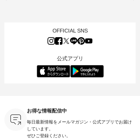
タッフが気
月8日の「世界猫の
D*g*y 】別注リブデ
用ノーカラージャケ
ェックギ
のをピック
日」を前に、 愛らし
ニムワンピース ・
ット ・ 身に纏うだ
ート ・ ゆったりと
s
いネコモチーフのア
心地よく着られるデ
けでほっとする着心
した着心
s NEW
イテムを特集。 ナチ
イリーウェアが人気
地を大切にした フォ
日常着を
L ] //
ュランでも人気の
の 「D*g*y」 より、
ーマル服のオリジナ
ナチュラ
7/26 -
「m.m（松尾ミユ
毎年大人気のナチュ
ルブランド「 Luuna
ルブランド「
OFFICIAL SNS
/ ✨✨ナ
キ）」と
ラン別注 リブデニム
miu 」から、 新たに
Laulu 
5周年記念
「aoneco」から、
ワンピースが登場。
フォーマルジャケッ
をまたい
月より、
持っているだけで気
シルエットや素材を
トが仲間入り。 ワン
ェックス
円（税込）以
分が上がる バッグや
見直し、 さらに魅力
ピースとのバランス
登場。 真夏にうれし
いただいた
雑貨をご紹介しま
的になったアイテム
を考え、 丈感やシル
い涼やかさ
公式アプリ
人気イラス
す。 -------------------
を 詳しくご紹介いた
エット、着心地まで
先取りで
ー、よしい
---------- 松尾ミユキ
します。 モデル身
丁寧に設計。 特別な
いた色合
ろさん
-------------------------
長：164cm / 着用サ
日を心地よく過ごせ
えたアイテ
ochop2）
---- ■松尾ミユキ
イズ：PLUS ---------
る一着に仕上げまし
しくご紹
し 【第2
シアーバッグ
--------------------
た。 モデル身長：
モデル身長
ン柄コット
¥3,080（税込） ・
D*g*y -----------------
164cm ----------------
-------------
をプレゼン
Momo ・Leo ・
------------ ■リブ使い
------------- Luuna
---- Lintu L
にな
Maron ・Stella [ 注文
デニムワンピース
miu --------------------
-------------
 旅行や帰
番号：EMW-263B-
¥9,680（税込） ・ネ
--------- ■【慶弔両
タータン
ャーなど楽
31376 ] ■松尾ミユ
イビー ・ブラック [
用】ノーカラーフォ
ャザー
を計画され
キ キャットヘアク
注文番号：DCO-
ーマルジャケット
¥9,900
お得な情報配信中
も多いかと
リップ ¥1,320（税
264W-30707 ] -------
¥16,500（税込） [
ッド系 ・
は、
込） ・Noisettes ・
---------------------- ▶️
注文番号：KOA-
[ 注文番
毎日最新情報をメールマガジン・
公式アプリでお届け
のこれから
Pepper ・Chloe [ 注
お買い物は写真のタ
262O-31095 ] ■【慶
263S-27183 ] --
な 涼し気
文番号：EMW-
グをタップ またはプ
弔両用】大切な日の
-------------
しています。
アップやワ
262A-31375 ] ■松尾
ロフィール
ボタンフレアワンピ
お買い物
ぜひご登録ください。
、ブラウス
ミユキ キャットハ
（@natulan_official）
ース ¥18,700（税
グをタップ