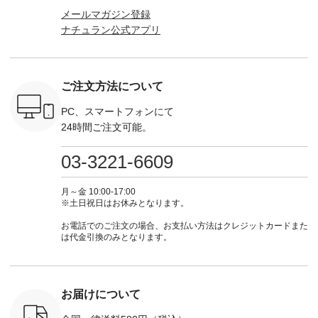
！ そし
ンドルマグ ¥
からどうぞ 「ナチュ
込） [ 注文番号：
ロフ
メールマガジン登録
気「よくば
¥1,650（税込） ・
ラン」で 注文番号や
KOA-252W-22368 ]
（@natulan
ナチュラン公式アプリ
」予約販売
Pumpkin ・Noisettes
商品名を検索してみ
■【慶弔両用】大切
からどうぞ 「ナ
トしていま
・Pepper ・Chloe [
てくださいね。
な日のボウタイAラ
ラン」で 
逃しなく！
注文番号：EMW-
#lifewear #fashion
インワンピース
商品名を
------------
262K-31378 ] --------
#natulan #今日のコ
¥18,700（税込） [
てくだ
---------------------
ーデ #コーディネー
注文番号：KOA-
#lifewear
ご注文方法について
----------
aoneco ---------------
ト #ファッション #
252W-22369 ] -------
#natula
枚目
-------------- ■がま口
ナチュラル #日々の
---------------------- ▶️
ーデ #コ
 ■ista-
ロングウォレット
暮らし #暮らしを楽
お買い物は写真のタ
ト #ファ
PC、スマートフォンにて
っと選べるリ
¥19,690（税込） ・
しむ #シンプルライ
グをタップ またはプ
ナチュラル
24時間ご注文可能。
くばりパン
グレージュ ・ブルー
フ #シンプルコーデ
ロフィール
暮らし #
0（税込） [
グリーン ・ミモザイ
#大人女子 #ワンピ
（@natulan_official）
しむ #シ
R-262P-
エロー ・シルエット
ース #デニム #デニ
からどうぞ 「ナチュ
フ #シン
03-3221-6609
ブルー [ 注文番号：
ムワンピ #別注 #夏
ラン」で 注文番号や
#大人女子
 ■so コ
NCO-262C-31607 ]
コーデ #D*g*y #ディ
商品名を検索してみ
ト #フレ
ネンパナマ
■がま口 ミニウォレ
ージーワイ #natulan
てくださいね。
#チェック
月～金 10:00-17:00
wayTライ
ット ¥9,790（税込）
#ナチュラン
#lifewear #fashion
タンチェッ
※土日祝日はお休みとなります。
ラウス
[ 注文番号：NCO-
#natulan_official.
#natulan #今日のコ
#夏コーデ 
税込） [ 注
242C-08057 ] ■ラテ
ーデ #コーディネー
Laulu 
お電話でのご注文の場合、お支払い方法はクレジットカードまた
O-263T-
ィストート
ト #ファッション #
ル #オリ
は代金引換のみとなります。
¥12,980（税込） [
ナチュラル #日々の
ンド #natulan #ナチ
マクロス
注文番号：NCO-
暮らし #暮らしを楽
ュ
テーパード
262B-31610 ] ■キー
しむ #シンプルライ
#natulan_of
,590（税
カバー ¥2,970（税
フ #シンプルコーデ
注文番号：
込） [ 注文番号：
#大人女子 #フォー
お届けについて
-31349 ]
NCO-222C-00150 ] -
マル #ブラックフォ
6枚目＞
-------------------------
ーマル #ジャケット