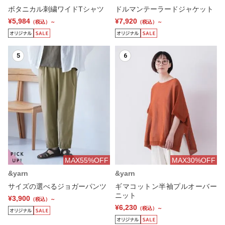
ボタニカル刺繍ワイドTシャツ
ドルマンテーラードジャケット
¥5,984
¥7,920
（税込）～
（税込）～
5
6
MAX55%OFF
MAX30%OFF
&yarn
&yarn
サイズの選べるジョガーパンツ
ギマコットン半袖プルオーバー
ニット
¥3,900
（税込）～
¥6,230
（税込）～