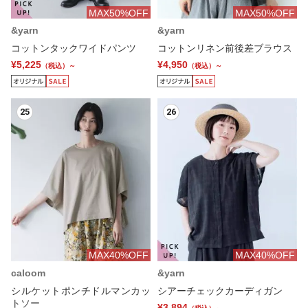
MAX50%OFF
MAX50%OFF
&yarn
&yarn
コットンタックワイドパンツ
コットンリネン前後差ブラウス
¥5,225
¥4,950
（税込）～
（税込）～
25
26
MAX40%OFF
MAX40%OFF
caloom
&yarn
シルケットポンチドルマンカッ
シアーチェックカーディガン
トソー
¥3,894