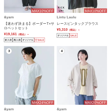
MAX10%OFF
MAX10%OFF
&yarn
Lintu Laulu
【迷わず決まる】ボーダーT×サ
レースピンタックブラウス
ロペットセット
¥5,310
（税込）～
¥19,161
（税込）～
3
4
MAX24%OFF
MAX20%OFF
&yarn
&yarn