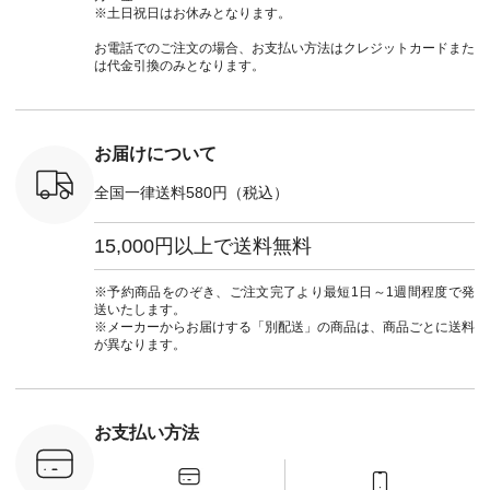
wayTライ
ット ¥9,790（税込）
#ナチュラン
#lifewear #fashion
タンチェッ
※土日祝日はお休みとなります。
ラウス
[ 注文番号：NCO-
#natulan_official.
#natulan #今日のコ
#夏コーデ 
税込） [ 注
242C-08057 ] ■ラテ
ーデ #コーディネー
Laulu 
お電話でのご注文の場合、お支払い方法はクレジットカードまた
O-263T-
ィストート
ト #ファッション #
ル #オリ
は代金引換のみとなります。
¥12,980（税込） [
ナチュラル #日々の
ンド #natulan #ナチ
マクロス
注文番号：NCO-
暮らし #暮らしを楽
ュ
テーパード
262B-31610 ] ■キー
しむ #シンプルライ
#natulan_of
,590（税
カバー ¥2,970（税
フ #シンプルコーデ
注文番号：
込） [ 注文番号：
#大人女子 #フォー
お届けについて
-31349 ]
NCO-222C-00150 ] -
マル #ブラックフォ
6枚目＞
-------------------------
ーマル #ジャケット
全国一律送料580円（税込）
 ピンタック
--- ▶️ お買い物は写
#ワンピース #冠婚
ピース
真のタグをタップ ま
葬祭 #Luunamiu #ル
0（税込） [
たはプロフィール
ウナミウ #オリジナ
15,000円以上で送料無料
：MTO-
（@natulan_official）
ルブランド #natulan
] ＜7～
からどうぞ 「ナチュ
#ナチュラン
UNPLE ボ
ラン」で 注文番号や
#natulan_official.
※予約商品をのぞき、ご注文完了より最短1日～1週間程度で発
ゴイージー
商品名を検索してみ
送いたします。
1,550（税
てくださいね。
※メーカーからお届けする「別配送」の商品は、商品ごとに送料
注文番号：
#lifewear #fashion
が異なります。
-18377 ]
#natulan #今日のコ
■Lintu
ーデ #コーディネー
立体フラワー
ト #ファッション #
ラウス
ナチュラル #日々の
税込） [ 注
暮らし #暮らしを楽
お支払い方法
C-263T-
しむ #シンプルライ
フ #シンプルコーデ
商品詳
#大人女子 #猫 #猫グ