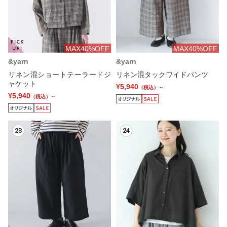
MAX40%OFF
MAX40%OFF
&yarn
&yarn
リネン混ショートテーラードジ
リネン混タックワイドパンツ
ャケット
¥5,940
（税込）～
¥5,940
（税込）～
23
24