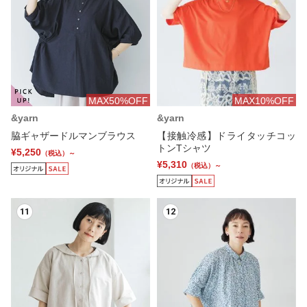
MAX50%OFF
MAX10%OFF
&yarn
&yarn
脇ギャザードルマンブラウス
【接触冷感】ドライタッチコッ
トンTシャツ
¥5,250
（税込）～
¥5,310
（税込）～
11
12