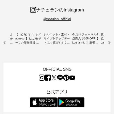
ナチュランのInstagram
@natulan_official
新着をおさ
【 松尾ミユキ／
シルエット・素材・
今だけフォーマル2
真夏から
チュランか
aoneco 】ねこモチ
サイズをアップデー
点購入で10%OFF【
色チェック
したアイテ
ーフの新作雑貨 ・ 8
ト より選びやすく【
Luuna miu 】慶弔両
Laulu
タッフが気
月8日の「世界猫の
D*g*y 】別注リブデ
用ノーカラージャケ
ェックギ
のをピック
日」を前に、 愛らし
ニムワンピース ・
ット ・ 身に纏うだ
ート ・ ゆったりと
s
いネコモチーフのア
心地よく着られるデ
けでほっとする着心
した着心
s NEW
イテムを特集。 ナチ
イリーウェアが人気
地を大切にした フォ
日常着を
L ] //
ュランでも人気の
の 「D*g*y」 より、
ーマル服のオリジナ
ナチュラ
7/26 -
「m.m（松尾ミユ
毎年大人気のナチュ
ルブランド「 Luuna
ルブランド「
OFFICIAL SNS
/ ✨✨ナ
キ）」と
ラン別注 リブデニム
miu 」から、 新たに
Laulu 
5周年記念
「aoneco」から、
ワンピースが登場。
フォーマルジャケッ
をまたい
月より、
持っているだけで気
シルエットや素材を
トが仲間入り。 ワン
ェックス
円（税込）以
分が上がる バッグや
見直し、 さらに魅力
ピースとのバランス
登場。 真夏にうれし
いただいた
雑貨をご紹介しま
的になったアイテム
を考え、 丈感やシル
い涼やかさ
公式アプリ
人気イラス
す。 -------------------
を 詳しくご紹介いた
エット、着心地まで
先取りで
ー、よしい
---------- 松尾ミユキ
します。 モデル身
丁寧に設計。 特別な
いた色合
ろさん
-------------------------
長：164cm / 着用サ
日を心地よく過ごせ
えたアイテ
ochop2）
---- ■松尾ミユキ
イズ：PLUS ---------
る一着に仕上げまし
しくご紹
し 【第2
シアーバッグ
--------------------
た。 モデル身長：
モデル身長
ン柄コット
¥3,080（税込） ・
D*g*y -----------------
164cm ----------------
-------------