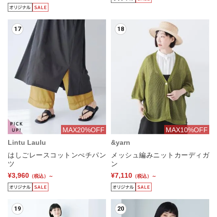
17
18
MAX20%OFF
MAX10%OFF
Lintu Laulu
&yarn
はしごレースコットンぺチパン
メッシュ編みニットカーディガ
ツ
ン
¥3,960
¥7,110
（税込）～
（税込）～
19
20