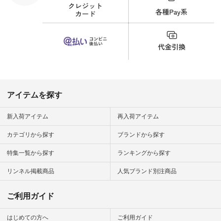
い物は写真
ッズ #世界猫の日 #
ップ また
バッグ #財布 #ポー
フィール
チ #マグカップ #猫
_official）
雑貨 #松尾ミユキ
チュラン」
#aoneco #アオネコ
にアクセス
#natulan #ナチュラ
番号や商品
ン #natulan_official.
してみてく
ar
#natulan #
デ #コー
 #ファッ
アイテムを探す
ナチュラル
ン #日々
#暮らしを
新入荷アイテム
再入荷アイテム
シンプルラ
ンプルコー
カテゴリから探す
ブランドから探す
女子 #夏コ
夏コーデ #
特集一覧から探す
ランキングから探す
#コーデ #
ネン
ficial.
リンネル掲載商品
人気ブランド別注商品
ご利用ガイド
はじめての方へ
ご利用ガイド