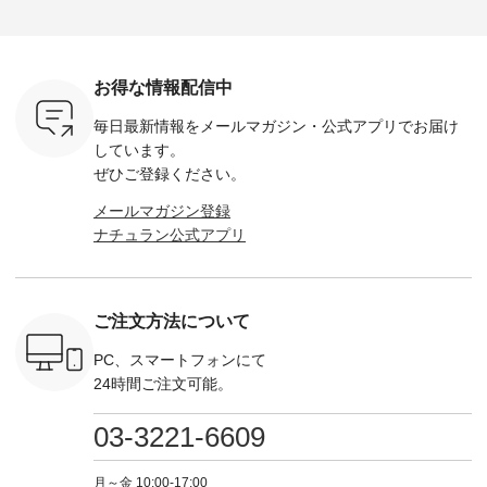
をプレゼン
Momo ・Leo ・
------------ ■リブ使い
------------- Luuna
---- Lintu L
にな
Maron ・Stella [ 注文
デニムワンピース
miu --------------------
-------------
 旅行や帰
番号：EMW-263B-
¥9,680（税込） ・ネ
--------- ■【慶弔両
タータン
ャーなど楽
31376 ] ■松尾ミユ
イビー ・ブラック [
用】ノーカラーフォ
ャザー
を計画され
キ キャットヘアク
注文番号：DCO-
ーマルジャケット
¥9,900
お得な情報配信中
も多いかと
リップ ¥1,320（税
264W-30707 ] -------
¥16,500（税込） [
ッド系 ・
は、
込） ・Noisettes ・
---------------------- ▶️
注文番号：KOA-
[ 注文番
毎日最新情報をメールマガジン・
公式アプリでお届け
のこれから
Pepper ・Chloe [ 注
お買い物は写真のタ
262O-31095 ] ■【慶
263S-27183 ] --
な 涼し気
文番号：EMW-
グをタップ またはプ
弔両用】大切な日の
-------------
しています。
アップやワ
262A-31375 ] ■松尾
ロフィール
ボタンフレアワンピ
お買い物
ぜひご登録ください。
、ブラウス
ミユキ キャットハ
（@natulan_official）
ース ¥18,700（税
グをタップ
！ そし
ンドルマグ ¥
からどうぞ 「ナチュ
込） [ 注文番号：
ロフ
メールマガジン登録
気「よくば
¥1,650（税込） ・
ラン」で 注文番号や
KOA-252W-22368 ]
（@natulan
ナチュラン公式アプリ
」予約販売
Pumpkin ・Noisettes
商品名を検索してみ
■【慶弔両用】大切
からどうぞ 「ナ
トしていま
・Pepper ・Chloe [
てくださいね。
な日のボウタイAラ
ラン」で 
逃しなく！
注文番号：EMW-
#lifewear #fashion
インワンピース
商品名を
------------
262K-31378 ] --------
#natulan #今日のコ
¥18,700（税込） [
てくだ
---------------------
ーデ #コーディネー
注文番号：KOA-
#lifewear
ご注文方法について
----------
aoneco ---------------
ト #ファッション #
252W-22369 ] -------
#natula
枚目
-------------- ■がま口
ナチュラル #日々の
---------------------- ▶️
ーデ #コ
 ■ista-
ロングウォレット
暮らし #暮らしを楽
お買い物は写真のタ
ト #ファ
PC、スマートフォンにて
っと選べるリ
¥19,690（税込） ・
しむ #シンプルライ
グをタップ またはプ
ナチュラル
24時間ご注文可能。
くばりパン
グレージュ ・ブルー
フ #シンプルコーデ
ロフィール
暮らし #
0（税込） [
グリーン ・ミモザイ
#大人女子 #ワンピ
（@natulan_official）
しむ #シ
R-262P-
エロー ・シルエット
ース #デニム #デニ
からどうぞ 「ナチュ
フ #シン
03-3221-6609
ブルー [ 注文番号：
ムワンピ #別注 #夏
ラン」で 注文番号や
#大人女子
 ■so コ
NCO-262C-31607 ]
コーデ #D*g*y #ディ
商品名を検索してみ
ト #フレ
ネンパナマ
■がま口 ミニウォレ
ージーワイ #natulan
てくださいね。
#チェック
月～金 10:00-17:00