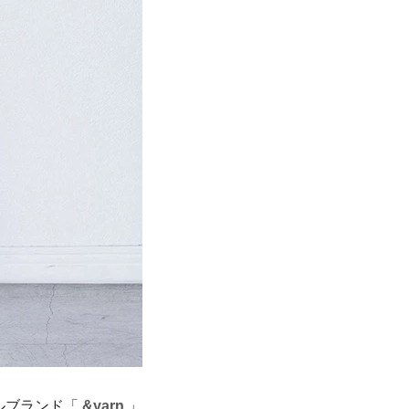
ルブランド「
&yarn
」