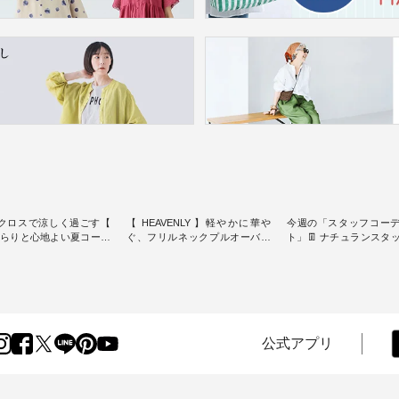
クロスで涼しく過ごす【
【 HEAVENLY 】軽やかに華や
今週の「スタッフコー
】さらりと心地よい夏コーデ
ぐ、フリルネックプルオーバー
ト」👖 ナチュランスタッフのリ
・ 天然素材を生かしたナチュラ
アルなコーディネート
ダードな服を提案する
ルスタイルで人気の
します♪ 今回は、8/1に再入荷
スオー）」。 今回は、
「HEAVENLY」から、 新作プル
し、 すでに残りわずか
凹凸と軽やかな風合いを
オーバーが届きました。 ほんの
いる大人気の ナチュラン
パナマ織で仕立てた、
り透け感のある涼やかな生地
記念アイテム 「もっと
yブラウスとイージーテーパ
に、 ふんわりとしたフリルをあ
ネンのよくばりパンツ」
ンツをご紹介します。 コ
しらった襟元が印象的。 シンプ
ッフが着用してみました🌿 
公式アプリ
リネンのさらりとした肌
ルな装いに、 さりげない華やぎ
ごとのサイズ感や着用
で、 汗ばむ季節にも心地
を添えてくれる一枚です。 モデ
ぜひ参考にしてみてく
 単品でもセットアップで
ル身長：164cm --------------------
ね。 ＝＝＝＝＝＝＝＝＝＝＝
める2つのアイテムです。
--------- HEAVENLY ----------------
8/10（月）AM9:59まで