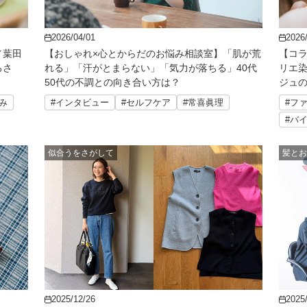
2026/04/01
2026
o／葉田
【おしゃれ×心とからだのお悩み相談室】「肌が荒
【コラ
ろさ
れる」「汗がとまらない」「気力が落ちる」40代
リエ
50代の不調との向き合い方は？
ジュ
み
#インタビュー
#セルフケア
#常喜眞理
#フ
#バ
似合うをさがして
髪とお
2025/12/26
2025