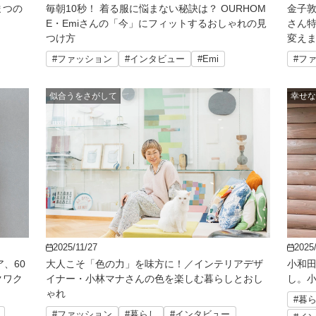
まつの
毎朝10秒！ 着る服に悩まない秘訣は？ OURHOM
金子敦
E・Emiさんの「今」にフィットするおしゃれの見
さん
つけ方
変え
#ファッション
#インタビュー
#Emi
#フ
似合うをさがして
幸せな
2025/11/27
2025
、60
大人こそ「色の力」を味方に！／インテリアデザ
小和
クワク
イナー・小林マナさんの色を楽しむ暮らしとおし
し。
ゃれ
#暮
#ファッション
#暮らし
#インタビュー