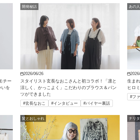
開発秘話
あの人
2026/06/26
2026
モチー
スタイリスト玄長なおこさんと初コラボ！「凛と
生ま
いいを
涼しく、かっこよく」こだわりのブラウス＆パン
ヒロ
ツができました
#フ
#玄長なおこ
#インタビュー
#バイヤー裏話
髪とおしゃれ
ナリタ