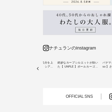
ナチュランのInstagram
【わた
猛暑日が続く毎日に、気分を上
絶妙なカーブシルエットが効い
パナマ
クワン
げてくれるブラウスを。 シアー
た【 UNPLE 】ボールカーゴイ
so 
素材、レースやフリルなど、 ト
ージーパンツ ・ ありそうでなか
・ 毎日の“とっても”になれる、
夏のお
レンドを抑えた季節のおすすめ
ったシンプルな服を提案する「
スタン
ブラウスをピックアップ！ リネ
UNPLE 」より、 軽やかなはき
「so（エ
ょっと
ンやコットンなど快適な天然素
心地ときれいなシルエットを両
独特の
し気な
材も豊富で、 次の夏まで長く楽
立した、 ボールカーゴイージー
持つ 
しみたくなるアイテムが揃って
パンツのご紹介。 ハリのあるコ
2wa
ぴった
います。 ぜひ、この夏のコーデ
ットン素材が立体的なフォルム
ードパ
OFFICIAL SNS
の参考に♪ ---------------------
を描く、 カジュアルながらも大
ットン
7/31（金）昼12時まで 【期間限
人らしいアイテムです。 モデル
ざわり
---- ■
定】で トップス◆送料無料◆ク
身長：165cm -----------------------
よく、
ース
ーポンもプレゼント中♪ ----------
------ UNPLE ------------------------
も楽し