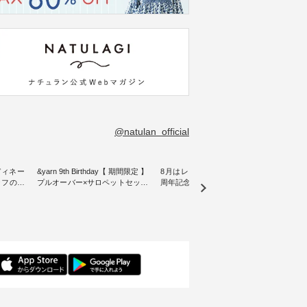
@natulan_official
ディネー
&yarn 9th Birthday【 期間限定 】
8月はレモン柄！ ナチュラン15
リネン
プルオーバー×サロペットセット
周年記念ノベルティバッグ【第2
blue
をご紹介
・ ナチュランオリジナルブラン
弾】 ８月プレゼント用デザイン
ックベスト ・
ド「&yarn」は、 おかげさまで9
が新登場♪ よしいちひろさん描
こだわ
となって
周年を迎えました。 「サロペッ
き下ろし オリジナルコットンバ
にした
15周年
トを着てみたいけれど、 合わせ
ッグをプレゼント！ ・ 日頃の感
wil
選べるリ
るインナーが難しい」というお
謝の気持ちを込めて ナチュラン
きました。 夏の
 をスタ
客様の声にお応えして、 人気の
15周年を記念した限定バッグを
加えた
身長
リネンサロペットとボーダープ
ご用意しました。 人気イラスト
る一枚
感など、
ルオーバーをセットでご用意。
レーター、よしいちひろさん
デル身長：160cm
ださい
ナチュラルとブラックのサロペ
（@chocochop2）による 描き下
--------
ットに、 ブルー・ピンク・ブラ
ろしイラストをプリントした ナ
-------------
 ＼涼し
ックのプルオーバーを組み合わ
チュランだけの特別なバッグで
イドボ