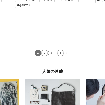
#イ
#小林マナ
...
1
2
3
6
＞
人気の連載