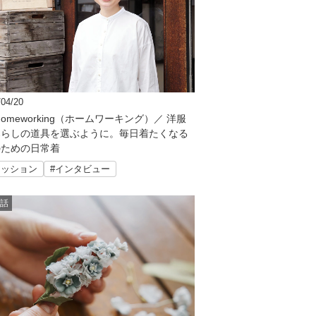
/04/20
1 homeworking（ホームワーキング）／ 洋服
暮らしの道具を選ぶように。毎日着たくなる
のための日常着
ァッション
#インタビュー
話