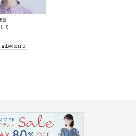
 更新
がして
#山村ヒロミ