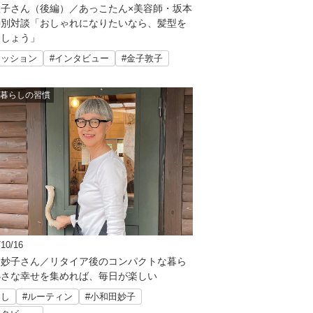
子さん（後編）／あっこたん×美容師・坂本
特別対談「おしゃれになりたいなら、髪型を
ましょう」
ァッション
#インタビュー
#金子敦子
暮らしの習慣
/10/16
田妙子さん／リタイア後のコンパクトな暮ら
小さな幸せを集めれば、毎日が楽しい
らし
#ルーティン
#小和田妙子