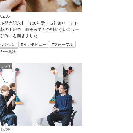
/02/06
ボ発売記念】「100年愛せる花飾り」アト
染花の工房で、時を経ても色褪せないコサー
のひみつを聞きました
ァッション
#インタビュー
#フォーマル
イヤー裏話
しゃれ
/12/09