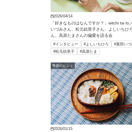
2026/04/14
「好きなものはなんですか？」witchi tai t
いづみさん、松元絵里子さん、よしいちひ
ん、高原たまさんの偏愛を語る会
#インタビュー
#よしいちひろ
#葉田いづ
#松元絵里子
#高原たま
季節のヒント
2026/01/15