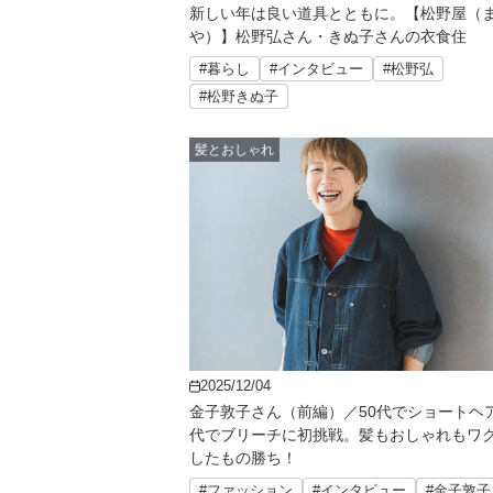
新しい年は良い道具とともに。【松野屋（
や）】松野弘さん・きぬ子さんの衣食住
#暮らし
#インタビュー
#松野弘
#松野きぬ子
髪とおしゃれ
2025/12/04
金子敦子さん（前編）／50代でショートヘア
代でブリーチに初挑戦。髪もおしゃれもワ
したもの勝ち！
#ファッション
#インタビュー
#金子敦子